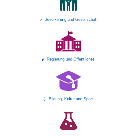
a
v
Bevölkerung und Gesellschaft
i
g
a
t
i
o
Regierung und Öffentliches
n
Bildung, Kultur und Sport